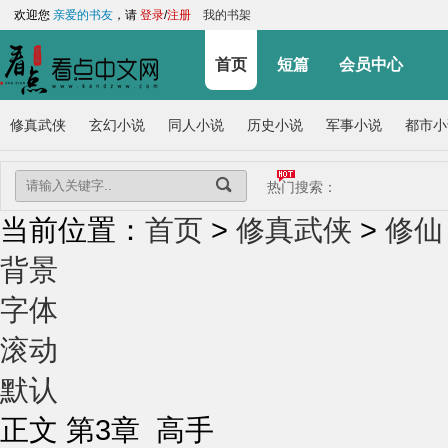
欢迎您
亲爱的书友
，请
登录
/
注册
我的书架
首页
短篇
会员中心
修真武侠
玄幻小说
同人小说
历史小说
军事小说
都市小
热门搜索：
当前位置：
首页
>
修真武侠
>
修仙
背景
字体
滚动
默认
正文 第3章 高手