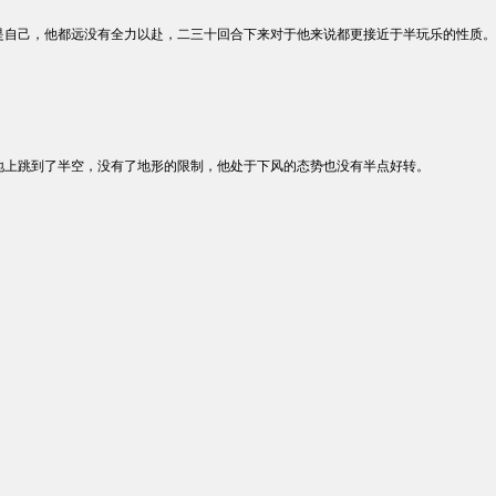
是自己，他都远没有全力以赴，二三十回合下来对于他来说都更接近于半玩乐的性质。
地上跳到了半空，没有了地形的限制，他处于下风的态势也没有半点好转。