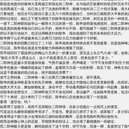
那就是他面对的驱神大圣禺狨王和现在的二郎神，在与他武艺较量时的状态时完全不
当初禺狨王一战，自己加上开了法身的帝释天，能够与他对决二三十招才落败，很大
只要他想，他完全可以跟自己耍上五六十招再击败自己，当时自己能取胜大半靠的就
而时过境迁，相比之下更为增强了的陈争现在碰见的二郎神，则完全是另外一种情况
一接下二郎神那宛如华山一般势大力沉的第一招，陈争就明显地感觉到，虽然二郎神
他是真的抱着考验自己的心出手的，稍有半分不慎，都可能被下一招的二郎神直接击
所以不能引动劫力，也没法用蝎灵针的陈争，现在就感到了前所未有的巨大压力。
陈争脚下山石早就被来自三尖两刃刀的巨大压力给碾得寸寸碎裂。
二郎神攻来的招数已经过了二十招，陈争虽然体质特殊自然不觉得疲累，但是他神锋
可以说，陈争现在就是全凭着耐力和精神在绷紧了招架。
而早就回归了观战席位的梅山六兄弟之一的康太尉，望见这上头云气斗成一团，金铁
“能在大哥手上撑这么久，这小子就是遇见天上星宿，想来也差不了多少。”
二郎神也是越斗笑容越加张扬，气势不减反增，昂声喝道：“只守不攻你撑不到五十招
陈争也被这一喝喊得提振起了精神，趁着双方兵器一分的刹那，鼓足了劲，神铁主动
这是千载难逢的指点机会，绝不能就此浪费了！
攻守之势转换，二郎神将一条三尖两刃刀舞得遍空云光，密不透风。
陈争的紫金神铁是淮水的先天神物，能够在交战之中随他心意任意变换轻重，此前好
他势大开大合，舞如铁蟒虬龙，身在半空，带动着周围碎石与烈风都一同起舞，随着
但陈争的攻势浩大，二郎神即使只守不攻也同样，章法极严，任由陈争势变换，也没
守了十来招，总计来到了三十招后，陈争的心态也难免出现了一丝急躁。
要用「虚空动」吗？
如果用了这能力，虽然不见得能比二郎神强，但多少也能占一点招式上的便宜。
可是这念头极快就被陈争否决了，不值当。要是自己拼尽了全力，就算输了，多少应
再者用这个能力多少会增加自己抽到凶签的概率，还是有危险时再用比较恰当。
然而这稍微心神上的迟疑，导致陈争的招法上，也出现了极细微的一丝破绽。
而二郎神眼力更是辣，瞬间就抓住了这个空档，转守为攻，回身一脚，直接穿过了陈