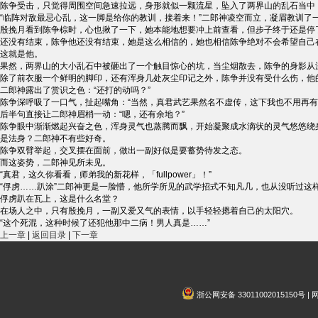
陈争受击，只觉得周围空间急速拉远，身形就似一颗流星，坠入了两界山的乱石当中
“临阵对敌最忌心乱，这一脚是给你的教训，接着来！”二郎神凌空而立，凝眉教训了
殷挽月看到陈争棕时，心也揪了一下，她本能地想要冲上前查看，但步子终于还是停
还没有结束，陈争他还没有结束，她是这么相信的，她也相信陈争绝对不会希望自己
这就是他。
果然，两界山的大小乱石中被砸出了一个触目惊心的坑，当尘烟散去，陈争的身影从
除了前衣服一个鲜明的脚印，还有浑身几处灰尘印记之外，陈争并没有受什么伤，他
二郎神露出了赏识之色：“还打的动吗？”
陈争深呼吸了一口气，扯起嘴角：“当然，真君武艺果然名不虚传，这下我也不用再有
后半句直接让二郎神眉梢一动：“嗯，还有余地？”
陈争眼中渐渐燃起兴奋之色，浑身灵气也蒸腾而飘，开始凝聚成水滴状的灵气悠悠绕
是法身？二郎神不有些好奇。
陈争双臂举起，交叉摆在面前，做出一副好似是要蓄势待发之态。
而这姿势，二郎神见所未见。
“真君，这久你看看，师弟我的新花样，「fullpower」！”
“俘虏……趴涂”二郎神更是一脸懵，他所学所见的武学招式不知凡几，也从没听过这
俘虏趴在瓦上，这是什么名堂？
在场人之中，只有殷挽月，一副又爱又气的表情，以手轻轻摁着自己的太阳穴。
“这个死混，这种时候了还犯他那中二病！男人真是……”
上一章
|
返回目录
|
下一章
浙公网安备 33011002015150号 