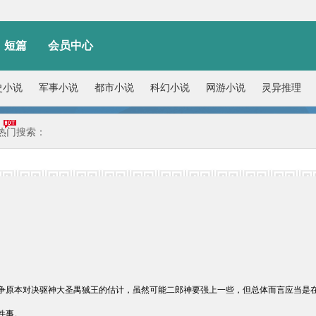
短篇
会员中心
史小说
军事小说
都市小说
科幻小说
网游小说
灵异推理
热门搜索：
争原本对决驱神大圣禺狨王的估计，虽然可能二郎神要强上一些，但总体而言应当是
件事。