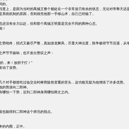
同的。
程度上，是因为当时的禺狨王整个都处在一个非常游刃有余的状态，无论对帝释天还
是系统机制的原因，否则就凭他那一手移山术，自己已经输了。
。
也还没有全力以赴，但和那个禺狨王明显是完全不同的两种心态。
倒！
之势咄咚，招式又极尽严整，真如游龙舞风，尽显大神法度，陈争被得节节后退，从
之声节节振响，也不发出赞叹之声：
的，来！放胆子打！”
发动了攻势。
几个对手都曾吃过临交击时棒势陡然变重的苦头，这功能无疑为他增添了许多优势。
他的势滚向二郎神。
有哪怕一下势，近到二郎神身周哪怕两丈之内。
该也能得到二郎神这个师兄的指点。
争的内围，正中。