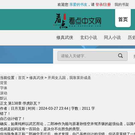
欢迎您
亲爱的书友
，请
登录
/
注册
我的书架
首页
修真武侠
玄幻小说
同人小说
历
当前位置：
首页
>
修真武侠
>
开局女儿国，我靠算卦成圣
背景
字体
滚动
默认
正文 第138章 俘虏趴瓦？
作者：日月无影 | 时间：2024-03-27 23:44 | 字数：2011 字
错了！
自己估计错了！
确实，如果纯粹以武艺而论，二郎神作为能与原著孙悟空并驾齐驱的超强仙圣，以陈
也就是起码没有一百回合，是决分不出胜负的类型。
但当陈争真正和二郎神交手过后，他才发现，自己虽然估计的没错，但还是算错了一