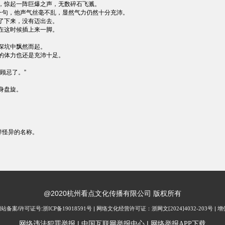
，惊起一阵巨爆之声，无数碎石飞溅。
一句，他声气丝毫不乱，显然气力仍然十分充沛。
了下来，没有迈出去。
在这时候插上来一脚。
深坑中飘然而起。
的体力也还是充沛十足。
顾忌了。”
身盘旋。
样怪异的名称。
@2020杭州看点文化传播有限公司 版权所有
| 网站备案/许可证号:
浙ICP备19018591号
| 网络文化经营许可证：
浙网文[2024]4032-203号
| 
|
|
网络违法犯罪举报
中国互联网举报中心
网络举报APP下载